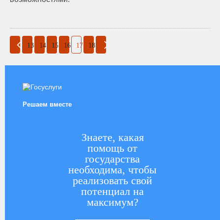
13
14
15
16
17
18
Решаем вместе
Знаете, какая
помощь от
государства
необходима, чтобы
реализовать свой
потенциал на
максимум?