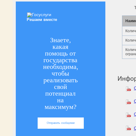
Решаем вместе
Наиме
Колич
Знаете,
Колич
какая
Колич
помощь от
огран
государства
необходима,
чтобы
Инфор
реализовать
свой
потенциал
на
максимум?
Отправить сообщение