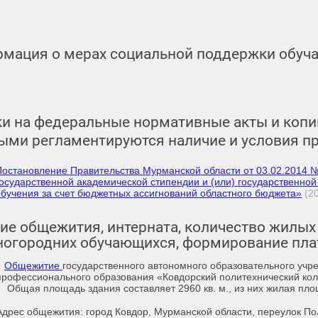
мация о мерах социальной поддержки обуч
и на федеральные нормативные акты и копи
ыми регламентируются наличие и условия п
Постановление Правительства Мурманской области от 03.02.2014 
государственной академической стипендии и (или) государственн
обучения за счет бюджетных ассигнований областного бюджета»
(2
ие общежития, интерната, количество жилых
ногородних обучающихся, формирование пла
Общежитие
государственного автономного образовательного учр
профессионального образования «Ковдорский политехнический кол
Общая площадь здания составляет 2960 кв. м., из них жилая площа
Адрес общежития: город Ковдор, Мурманской области, переулок П