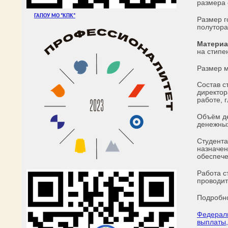
размера 
ГАПОУ МО "КПК"
Размер г
полутора
Материа
на стипе
Размер м
Состав с
директор
работе, 
Объём де
денежных
Студента
назначен
обеспече
Работа с
проводит
Подробно
Федераль
выплаты,