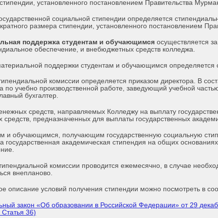
стипендии, установленного постановлением Правительства Мурман
осударственной социальной стипендии определяется стипендиаль
кратного размера стипендии, установленного постановлением Пра
льная поддержка студентам и обучающимся
осуществляется за
ндиальное обеспечение, и внебюджетных средств колледжа.
атериальной поддержки студентам и обучающимся определяется 
типендиальной комиссии определяется приказом директора. В сост
а по учебно производственной работе, заведующий учебной частью
главный бухгалтер.
нежных средств, направляемых Колледжу на выплату государстве
 средств, предназначенных для выплаты государственных академи
м и обучающимся, получающим государственную социальную стип
а государственная академическая стипендия на общих основаниях
ние.
типендиальной комиссии проводится ежемесячно, в случае необхо
ься внепланово.
е описание условий получения стипендии можно посмотреть в со
ный закон «Об образовании в Российской Федерации» от 29 декаб
 Статья 36)