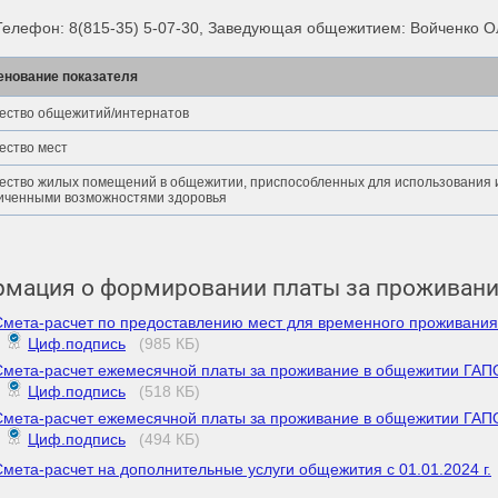
Телефон: 8(815-35) 5-07-30, Заведующая общежитием: Войченко О
нование показателя
ество общежитий/интернатов
ество мест
ество жилых помещений в общежитии, приспособленных для использования 
иченными возможностями здоровья
мация о формировании платы за проживани
Смета-расчет по предоставлению мест для временного проживания 
Циф.подпись
(985 КБ)
Смета-расчет ежемесячной платы за проживание в общежитии ГАПОУ
Циф.подпись
(518 КБ)
Смета-расчет ежемесячной платы за проживание в общежитии ГАПОУ
Циф.подпись
(494 КБ)
Смета-расчет на дополнительные услуги общежития с 01.01.2024 г.