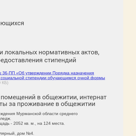
ающихся
и локальных нормативных актов,
редоставления стипендий
№ 36-ПП «Об утверждении Порядка назначения
ой социальной стипендии обучающимся очной формы
0 КБ)
 помещений в общежитии, интернат
ты за проживание в общежитии
еждения Мурманской области среднего
ледж.
дь - 2052 кв. м., на 124 места.
олярный, дом №4.