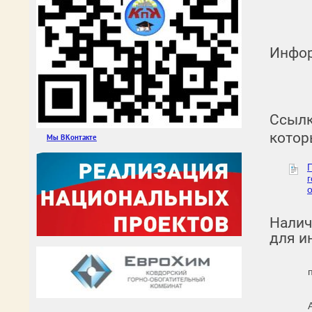
Инфор
Ссылк
котор
Мы ВКонтакте
Налич
для и