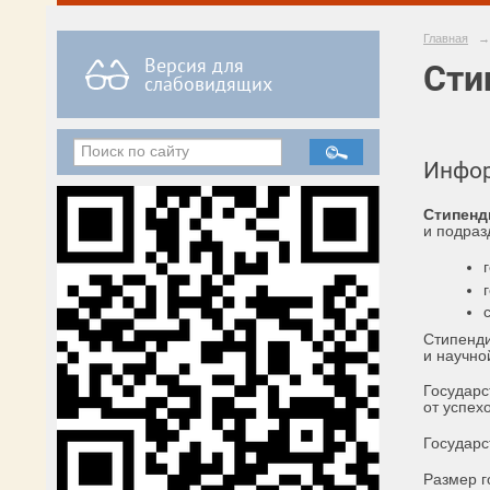
Главная
→
Версия для
Сти
слабовидящих
Инфор
Стипенд
и подраз
Стипенди
и научно
Государс
от успех
Государс
Размер г