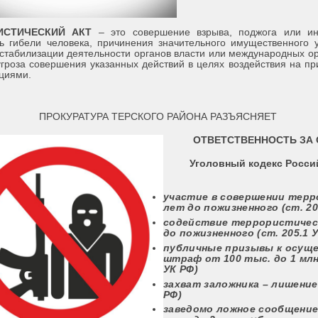
ИСТИЧЕСКИЙ АКТ
– это совершение взрыва, поджога или и
ь гибели человека, причинения значительного имущественного 
стабилизации деятельности органов власти или международных ор
угроза совершения указанных действий в целях воздействия на 
циями.
РАТУРА ТЕРСКОГО РАЙОНА РАЗЪЯСНЯЕТ
ОТВЕТСТВЕННОСТЬ ЗА
Уголовный кодекс Росс
участие в совершении терр
лет до пожизненного
(ст. 2
содействие террористичес
до пожизненного
(ст. 205.1 
публичные призывы к осущ
штраф от 100 тыс. до 1 млн
УК РФ)
захват заложника –
лишение
РФ)
заведомо ложное сообщение