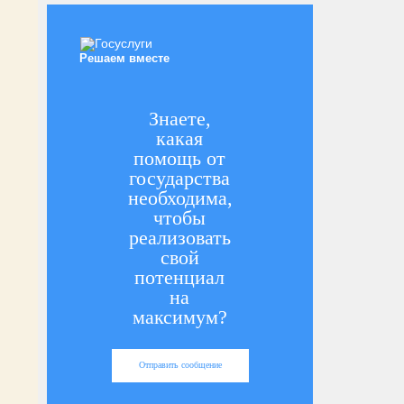
Решаем вместе
Знаете,
какая
помощь от
государства
необходима,
чтобы
реализовать
свой
потенциал
на
максимум?
Отправить сообщение