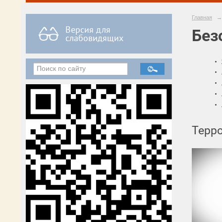
Главная
→
Версия для
Без
слабовидящих
Терр