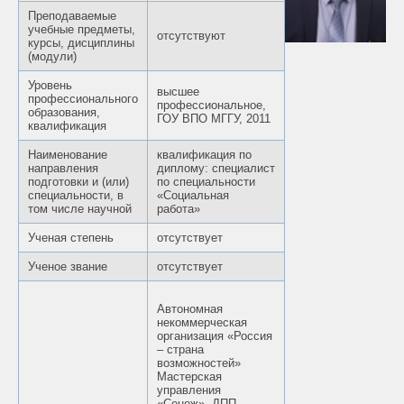
Преподаваемые
учебные предметы,
отсутствуют
курсы, дисциплины
(модули)
Уровень
высшее
профессионального
профессиональное,
образования,
ГОУ ВПО МГГУ, 2011
квалификация
Наименование
квалификация по
направления
диплому: специалист
подготовки и (или)
по специальности
специальности, в
«Социальная
том числе научной
работа»
Ученая степень
отсутствует
Ученое звание
отсутствует
Автономная
некоммерческая
организация «Россия
– страна
возможностей»
Мастерская
управления
«Сенеж», ДПП