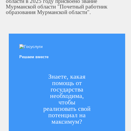
области в 2025 году присвоено зва
ние
Мурманской области "Почетный работник
образования Мурманской области".
Решаем вместе
Знаете, какая
помощь от
государства
необходима,
чтобы
реализовать свой
потенциал на
максимум?