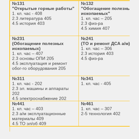
№131
№132
"Открытые горные работы"
"Обогащение полезных
1. кл. час - 408
ископаемых"
2.3 литература 405
1. кл. час – 205
4.5 история 403
2.3 физ-ра
4.5 химия 407
№231
№241
(Обогащение полезных
(ТО и ремонт ДСА а/м)
ископаемых)
1. кл. час – 306
1. кл. час – 407
2.3 история 403
2.3 основы ОПИ 205
4.5 физ-ра
4.5 эксплуатация и ремонт
обог-го оборудования 205
№311
№341
1. кл. час - 202
1. кл. час - 405
2.3 эл. машины и аппараты
202
4.5 электроснабжение 202
№441
№461
1. кл. час – 403
1. кл. час – 307
2.3 а/м эксплуатационные
2-5 технология 402
материалы 409
4.5 ТО эл/об 409