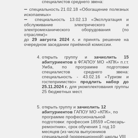
специалистов среднего звена:
➖ специальность 21.02.18 «Обогащение полезных
ископаемых»
➖ специальность 13.02.13 «Эксплуатация и
обслуживание электрического и
электромеханического оборудования (по
отраслям)»
до
29 августа 2024 г.
и принять решение на
очередном заседании приёмной комиссии.
открыть группу и
зачислить 15
абитуриентов
в ФГАПОУ МО «КПК» п.г.т.
Умба, по программе подготовки
специалистов среднего звена:
специальность - 43.02.16 «Туризм и
гостеприимство»
продлить набор до
25.11.2024 г.
для укомплектования группы
25 бюджетных мест.
открыть группу и
зачислить 12
абитуриентов
ГАПОУ МО «КПК», по
программе профессиональной
подготовки: профессия 18559 «Слесарь-
ремонтник», срок обучения 1 год 10
месяцев (из числа выпускников
специальной (коррекционной) школы VIII