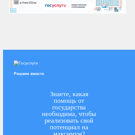
Решаем вместе
Знаете, какая
помощь от
государства
необходима, чтобы
реализовать свой
потенциал на
максимум?