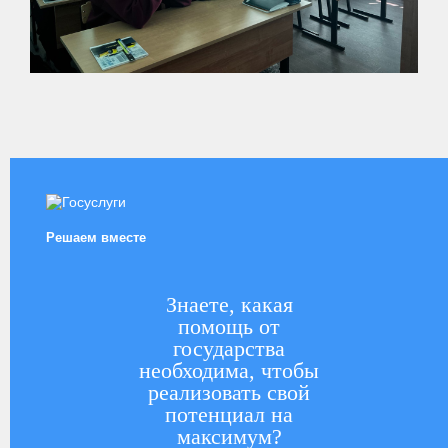
Решаем вместе
Знаете, какая
помощь от
государства
необходима, чтобы
реализовать свой
потенциал на
максимум?