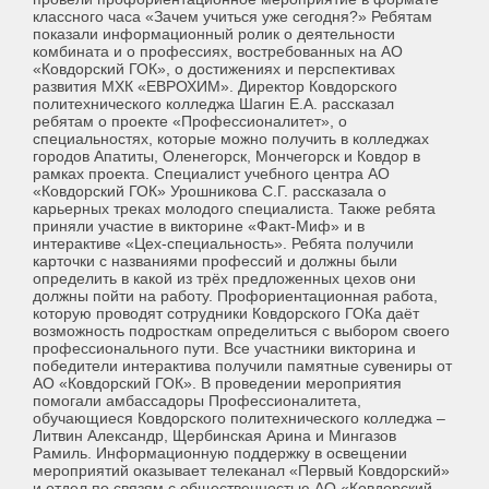
классного часа «Зачем учиться уже сегодня?» Ребятам
показали информационный ролик о деятельности
комбината и о профессиях, востребованных на АО
«Ковдорский ГОК», о достижениях и перспективах
развития МХК «ЕВРОХИМ». Директор Ковдорского
политехнического колледжа Шагин Е.А. рассказал
ребятам о проекте «Профессионалитет», о
специальностях, которые можно получить в колледжах
городов Апатиты, Оленегорск, Мончегорск и Ковдор в
рамках проекта. Специалист учебного центра АО
«Ковдорский ГОК» Урошникова С.Г. рассказала о
карьерных треках молодого специалиста. Также ребята
приняли участие в викторине «Факт-Миф» и в
интерактиве «Цех-специальность». Ребята получили
карточки с названиями профессий и должны были
определить в какой из трёх предложенных цехов они
должны пойти на работу. Профориентационная работа,
которую проводят сотрудники Ковдорского ГОКа даёт
возможность подросткам определиться с выбором своего
профессионального пути. Все участники викторина и
победители интерактива получили памятные сувениры от
АО «Ковдорский ГОК». В проведении мероприятия
помогали амбассадоры Профессионалитета,
обучающиеся Ковдорского политехнического колледжа –
Литвин Александр, Щербинская Арина и Мингазов
Рамиль. Информационную поддержку в освещении
мероприятий оказывает телеканал «Первый Ковдорский»
и отдел по связям с общественностью АО «Ковдорский