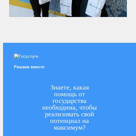
Решаем вместе
Знаете, какая
помощь от
государства
необходима, чтобы
реализовать свой
потенциал на
максимум?