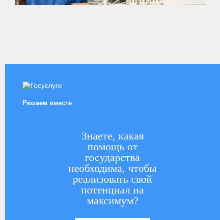
Решаем вместе
Знаете, какая
помощь от
государства
необходима, чтобы
реализовать свой
потенциал на
максимум?